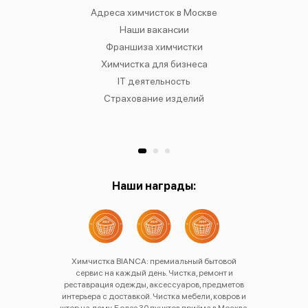
IANCA
Адреса химчисток в Москве
Химч
о районам
Наши вакансии
Химчист
в
Франшиза химчистки
Химчист
сти
Химчистка для бизнеса
Химчист
к
IT деятельность
Страхование изделий
Ре
Хр
Наши награды:
Химчистка BIANCA: премиальный бытовой
сервис на каждый день. Чистка, ремонт и
реставрация одежды, аксессуаров, предметов
интерьера с доставкой. Чистка мебели, ковров и