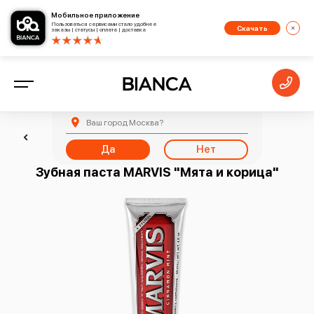
Мобильное приложение
Пользоваться сервисами стало удобнее
Скачать
заказы | статусы | оплата | доставка
Ваш город
Москва
?
Назад
Да
Нет
Зубная паста MARVIS "Мята и корица"