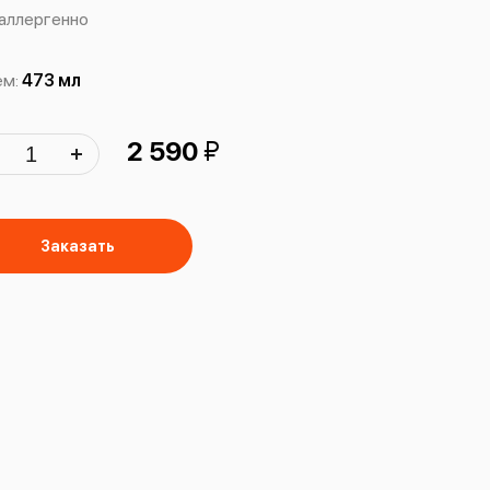
аллергенно
ём:
473 мл
й
2 590
Заказать