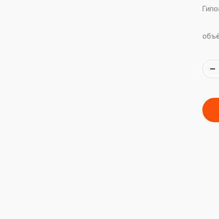
Гипо
объ