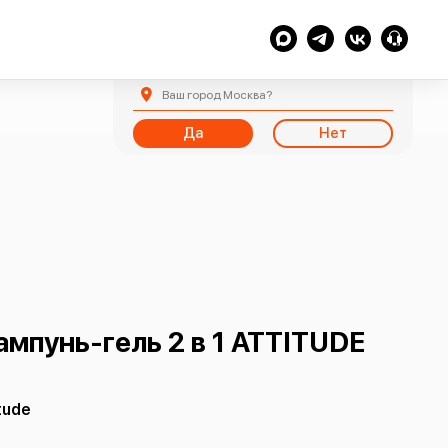
Ваш город
Москва
?
Да
Нет
мпунь-гель 2 в 1 ATTITUDE
tude