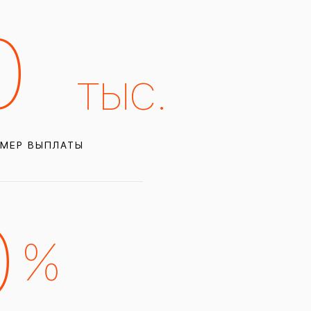
0
тыс.
МЕР ВЫПЛАТЫ
0
%