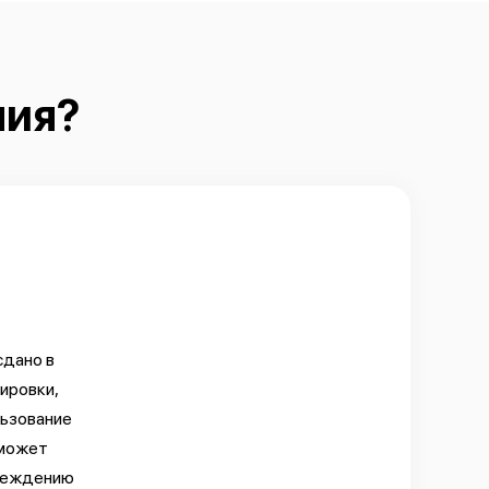
лия?
сдано в
ировки,
льзование
 может
вреждению