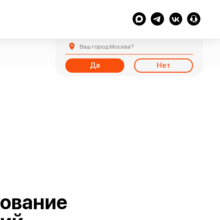
Ваш город
Москва
?
Да
Нет
ование