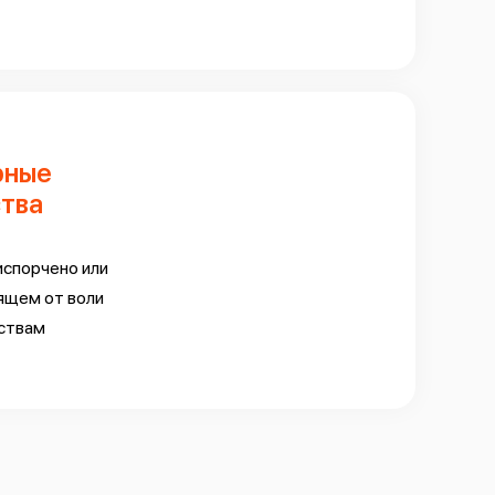
рные
тва
испорчено или
ящем от воли
ствам