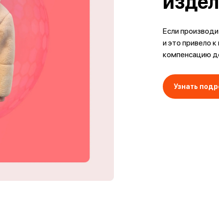
изде
Если производи
и это привело к
компенсацию д
Узнать подр