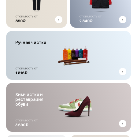
стоимость от
стоимость от
й
й
890
2 840
Ручная чистка
стоимость от
й
1 816
Химчистка и
реставрация
обуви
стоимость от
й
3 690