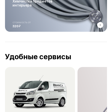
Химчистка предметов
интерьера
стоимость от
й
320
Удобные сервисы