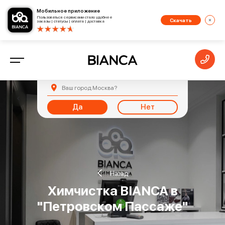
Мобильное приложение
Пользоваться сервисами стало удобнее
Скачать
заказы | статусы | оплата | доставка
Ваш город
Москва
?
Да
Нет
Назад
Xимчистка BIANCA в
"Петровском Пассаже"