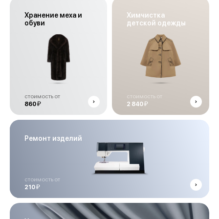
Хранение меха и
Химчистка
обуви
детской одежды
стоимость от
стоимость от
й
й
860
2 840
Ремонт изделий
стоимость от
й
210