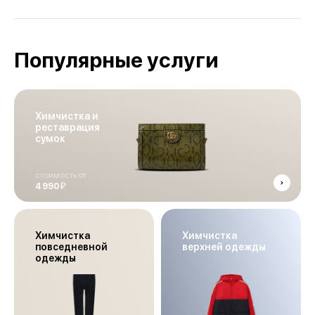
Популярные услуги
Химчистка и
реставрация
сумок
стоимость от
й
4 990
Химчистка
Химчистка
повседневной
верхней одежды
одежды