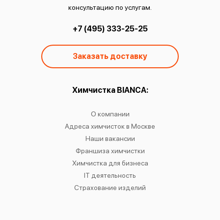
консультацию по услугам.
+7 (495) 333-25-25
Заказать доставку
ы:
Химчистка BIANCA:
О
чистку
О компании
Химчист
IANCA
Адреса химчисток в Москве
Химч
о районам
Наши вакансии
Химчист
в
Франшиза химчистки
Химчист
сти
Химчистка для бизнеса
Химчист
к
IT деятельность
Страхование изделий
Ре
Хр