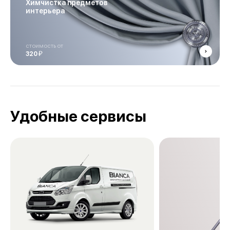
Химчистка предметов
интерьера
стоимость от
й
320
Удобные сервисы