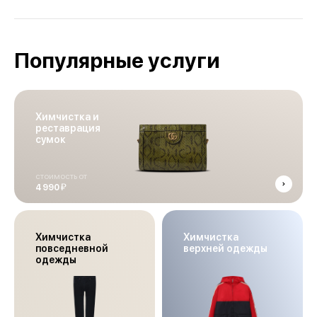
Популярные услуги
Химчистка и
реставрация
сумок
стоимость от
й
4 990
Химчистка
Химчистка
повседневной
верхней одежды
одежды