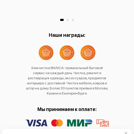
Хр
Наши награды:
Химчистка BIANCA: премиальный бытовой
сервис на каждый день. Чистка, ремонт и
реставрация одежды, аксессуаров, предметов
интерьера с доставкой. Чистка мебели, ковров и
штор на дому. Более 30 пунктов приёма в Москве,
Казани и Екатеринбурге.
Мы принимаем к оплате: