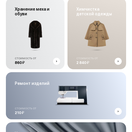
Хранение меха и
Химчистка
обуви
детской одежды
стоимость от
стоимость от
й
й
860
2 840
Ремонт изделий
стоимость от
й
210