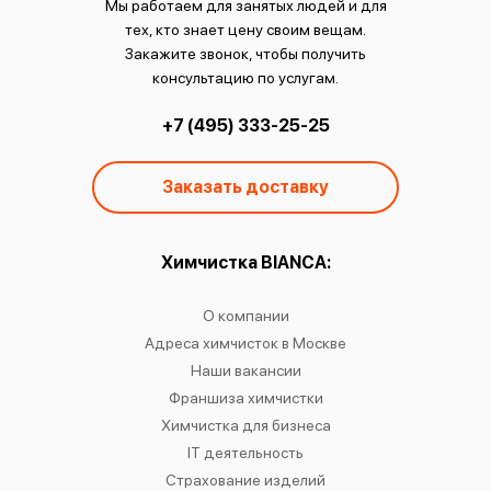
Мы работаем для занятых людей и для
тех, кто знает цену своим вещам.
Закажите звонок, чтобы получить
консультацию по услугам.
+7 (495) 333-25-25
Заказать доставку
ы:
Химчистка BIANCA:
О
чистку
О компании
Химчист
IANCA
Адреса химчисток в Москве
Химч
о районам
Наши вакансии
Химчист
в
Франшиза химчистки
Химчист
сти
Химчистка для бизнеса
Химчист
к
IT деятельность
Страхование изделий
Ре