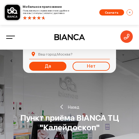
Мобильное приложение
Пользоваться сервисами стало удобнее
Скачать
заказы | статусы | оплата | доставка
Ваш город
Москва
?
Да
Нет
Назад
Пункт приёма BIANCA ТЦ
"Калейдоскоп"