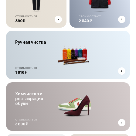
стоимость от
стоимость от
й
й
890
2 840
Ручная чистка
стоимость от
й
1 816
Химчистка и
реставрация
обуви
стоимость от
й
3 690