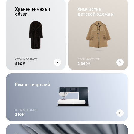
Хранение меха и
Химчистка
обуви
детской одежды
стоимость от
стоимость от
й
й
860
2 840
Ремонт изделий
стоимость от
й
210