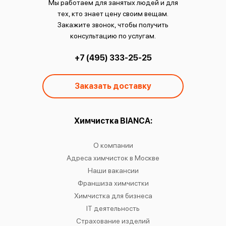
Мы работаем для занятых людей и для
тех, кто знает цену своим вещам.
Закажите звонок, чтобы получить
консультацию по услугам.
+7 (495) 333-25-25
Заказать доставку
ы:
Химчистка BIANCA:
О
чистку
О компании
Химчист
IANCA
Адреса химчисток в Москве
Химч
о районам
Наши вакансии
Химчист
в
Франшиза химчистки
Химчист
сти
Химчистка для бизнеса
Химчист
к
IT деятельность
Страхование изделий
Ре