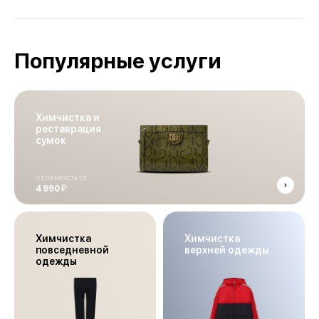
Популярные услуги
Химчистка и
реставрация
сумок
стоимость от
й
4 990
Химчистка
Химчистка
повседневной
верхней одежды
одежды