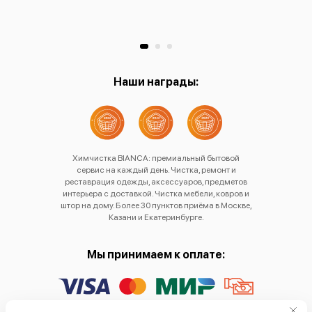
Хр
Наши награды:
Химчистка BIANCA: премиальный бытовой
сервис на каждый день. Чистка, ремонт и
реставрация одежды, аксессуаров, предметов
интерьера с доставкой. Чистка мебели, ковров и
штор на дому. Более 30 пунктов приёма в Москве,
Казани и Екатеринбурге.
Мы принимаем к оплате: