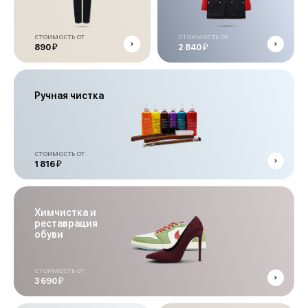
стоимость от
стоимость от
й
й
890
2 840
Ручная чистка
стоимость от
й
1 816
Химчистка и
реставрация
обуви
стоимость от
й
3 690