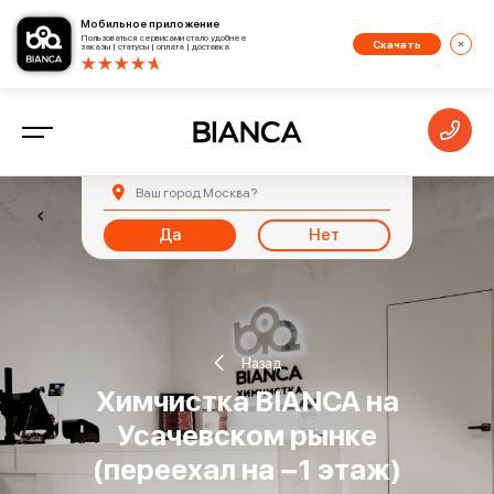
Мобильное приложение
Пользоваться сервисами стало удобнее
Скачать
заказы | статусы | оплата | доставка
Ваш город
Москва
?
Да
Нет
Назад
Химчистка BIANCA на
Усачевском рынке
(переехал на −1 этаж)