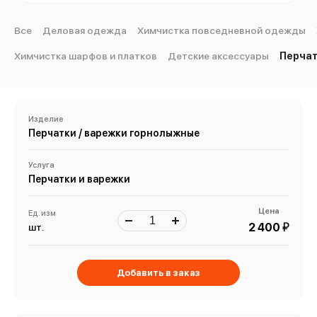
Все
Деловая одежда
Химчистка повседневной одежды
Химчистка шарфов и платков
Детские аксессуары
Перчат
Изделие
Перчатки / варежки горнолыжные
Услуга
Перчатки и варежки
Цена
Ед. изм
й
2 400
шт.
Добавить в заказ