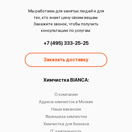
Мы работаем для занятых людей и для
тех, кто знает цену своим вещам.
Закажите звонок, чтобы получить
консультацию по услугам.
+7 (495) 333-25-25
Заказать доставку
ы:
Химчистка BIANCA:
О
чистку
О компании
Химчист
IANCA
Адреса химчисток в Москве
Химч
о районам
Наши вакансии
Химчист
в
Франшиза химчистки
Химчист
сти
Химчистка для бизнеса
Химчист
к
IT деятельность