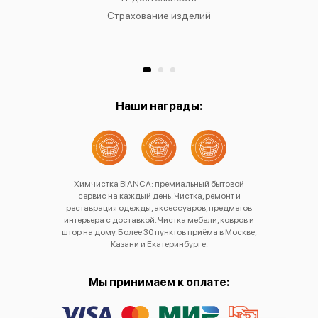
Страхование изделий
Ре
Хр
Наши награды:
Химчистка BIANCA: премиальный бытовой
сервис на каждый день. Чистка, ремонт и
реставрация одежды, аксессуаров, предметов
интерьера с доставкой. Чистка мебели, ковров и
штор на дому. Более 30 пунктов приёма в Москве,
Казани и Екатеринбурге.
Мы принимаем к оплате: