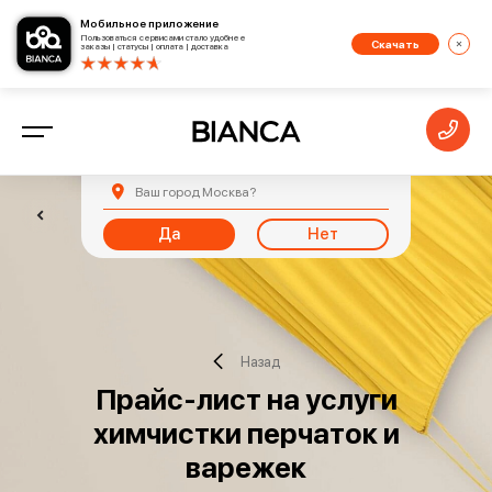
Мобильное приложение
Пользоваться сервисами стало удобнее
Скачать
заказы | статусы | оплата | доставка
Ваш город
Москва
?
Да
Нет
Назад
Прайс-лист на услуги
химчистки перчаток и
варежек