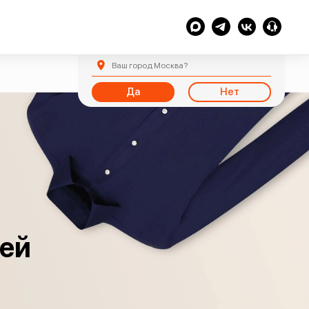
Ваш город
Москва
?
Да
Нет
щей