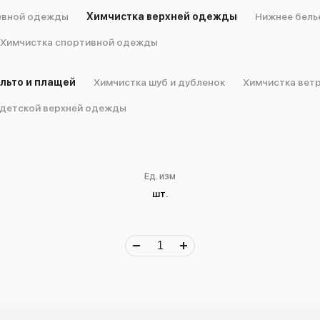
евной одежды
Химчистка верхней одежды
Нижнее бель
Химчистка спортивной одежды
льто и плащей
Химчистка шуб и дубленок
Химчистка вет
 детской верхней одежды
Ед. изм
шт.