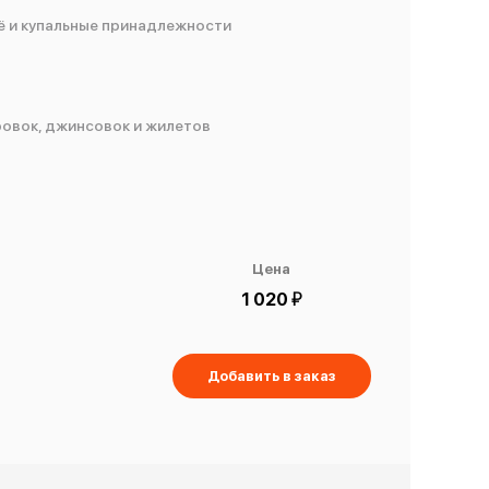
ё и купальные принадлежности
ровок, джинсовок и жилетов
Цена
й
1 020
Добавить в заказ