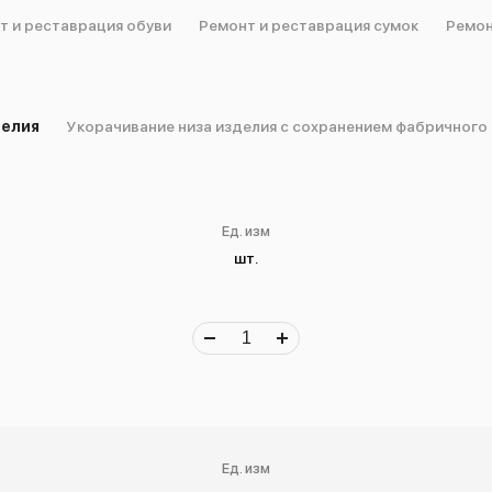
т и реставрация обуви
Ремонт и реставрация сумок
Ремон
делия
Укорачивание низа изделия с сохранением фабричного 
Ед. изм
шт.
Ед. изм