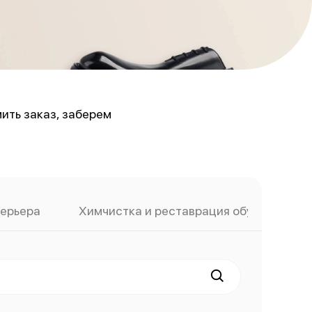
ить заказ, заберем
терьера
Химчистка и реставрация обуви
Х