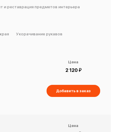
т и реставрация предметов интерьера
края
Укорачивание рукавов
Цена
й
2 120
Добавить в заказ
Цена