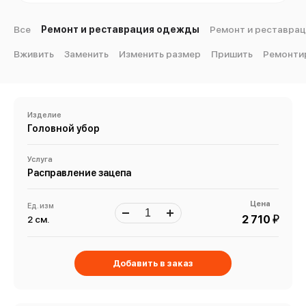
Все
Ремонт и реставрация одежды
Ремонт и реставрац
Вживить
Заменить
Изменить размер
Пришить
Ремонти
Изделие
Головной убор
Услуга
Расправление зацепа
Цена
Ед. изм
й
2 710
2 см.
Добавить в заказ