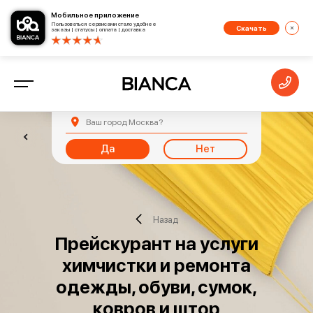
Мобильное приложение
Пользоваться сервисами стало удобнее
Скачать
заказы | статусы | оплата | доставка
Ваш город
Москва
?
Да
Нет
Назад
Прейскурант на услуги
химчистки и ремонта
одежды, обуви, сумок,
ковров и штор