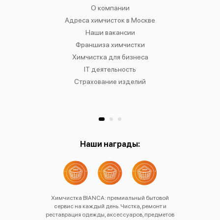
чистку
О компании
Химчист
IANCA
Адреса химчисток в Москве
Химч
о районам
Наши вакансии
Химчист
в
Франшиза химчистки
Химчист
сти
Химчистка для бизнеса
Химчист
к
IT деятельность
Страхование изделий
Ре
Хр
Наши награды:
Химчистка BIANCA: премиальный бытовой
сервис на каждый день. Чистка, ремонт и
реставрация одежды, аксессуаров, предметов