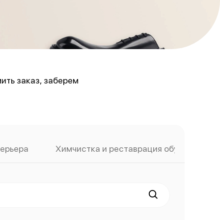
ить заказ, заберем
терьера
Химчистка и реставрация обуви
Х