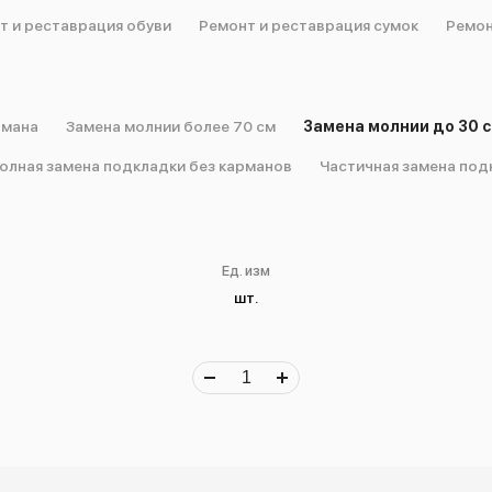
т и реставрация обуви
Ремонт и реставрация сумок
Ремон
рмана
Замена молнии более 70 см
Замена молнии до 30 
олная замена подкладки без карманов
Частичная замена под
Ед. изм
шт.