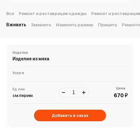
Все
Ремонт и реставрация одежды
Ремонт и реставрация
Вживить
Заменить
Изменить размер
Пришить
Ремонт
Изделие
Изделие из меха
Услуга
Цена
Ед. изм
й
670
см.перим.
Добавить в заказ