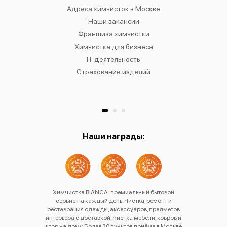
IANCA
Адреса химчисток в Москве
Химч
о районам
Наши вакансии
Химчист
в
Франшиза химчистки
Химчист
сти
Химчистка для бизнеса
Химчист
к
IT деятельность
Страхование изделий
Ре
Хр
Наши награды:
Химчистка BIANCA: премиальный бытовой
сервис на каждый день. Чистка, ремонт и
реставрация одежды, аксессуаров, предметов
интерьера с доставкой. Чистка мебели, ковров и
штор на дому. Более 30 пунктов приёма в Москве,