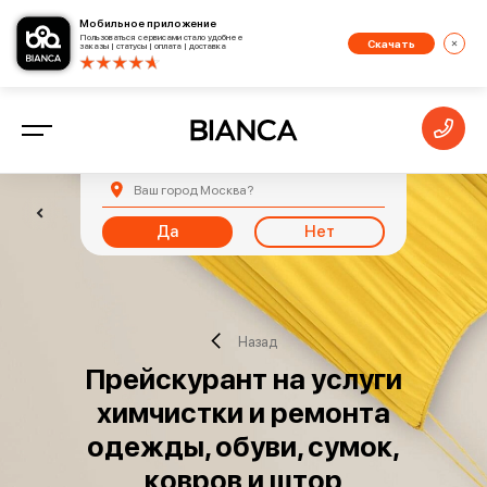
Мобильное приложение
Пользоваться сервисами стало удобнее
Скачать
заказы | статусы | оплата | доставка
Ваш город
Москва
?
Да
Нет
Назад
Прейскурант на услуги
химчистки и ремонта
одежды, обуви, сумок,
ковров и штор