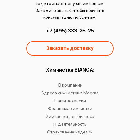
тех, кто знает цену своим вещам.
Закажите звонок, чтобы получить
консультацию по услугам.
+7 (495) 333-25-25
Заказать доставку
ы:
Химчистка BIANCA:
О
чистку
О компании
Химчист
IANCA
Адреса химчисток в Москве
Химч
о районам
Наши вакансии
Химчист
в
Франшиза химчистки
Химчист
сти
Химчистка для бизнеса
Химчист
к
IT деятельность
Страхование изделий
Ре
Хр