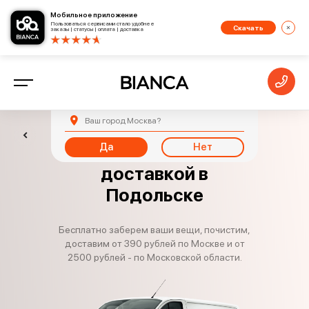
Мобильное приложение
Пользоваться сервисами стало удобнее
Скачать
заказы | статусы | оплата | доставка
Ваш город
Москва
?
Да
Нет
Химчистка с
доставкой в
Подольске
Бесплатно заберем ваши вещи, почистим,
доставим от 390 рублей по Москве и от
2500 рублей - по Московской области.