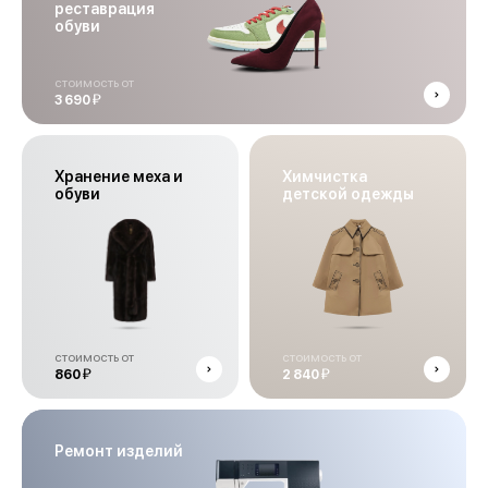
реставрация
обуви
стоимость от
й
3 690
Хранение меха и
Химчистка
обуви
детской одежды
стоимость от
стоимость от
й
й
860
2 840
Ремонт изделий