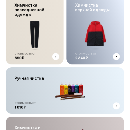
Химчистка
Химчистка
повседневной
верхней одежды
одежды
стоимость от
стоимость от
й
й
890
2 840
Ручная чистка
стоимость от
й
1 816
Химчистка и