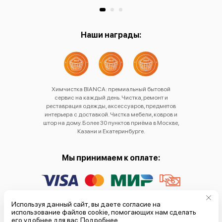
Наши награды:
Химчистка BIANCA: премиальный бытовой
сервис на каждый день. Чистка, ремонт и
реставрация одежды, аксессуаров, предметов
интерьера с доставкой. Чистка мебели, ковров и
штор на дому. Более 30 пунктов приёма в Москве,
Казани и Екатеринбурге.
Мы принимаем к оплате:
Политика обработки
Используя данный сайт, вы даете согласие на
использование файлов cookie, помогающих нам сделать
персональных данных
его удобнее для вас.
Подробнее