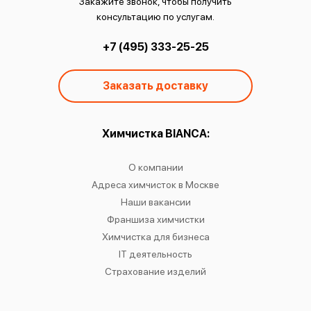
Закажите звонок, чтобы получить
консультацию по услугам.
+7 (495) 333-25-25
Заказать доставку
ы:
Химчистка BIANCA:
О
чистку
О компании
Химчист
IANCA
Адреса химчисток в Москве
Химч
о районам
Наши вакансии
Химчист
в
Франшиза химчистки
Химчист
сти
Химчистка для бизнеса
Химчист
к
IT деятельность
Страхование изделий
Ре
Хр