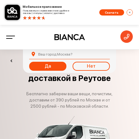
Мобильное приложение
Пользоваться сервисами стало удобнее
Скачать
заказы | статусы | оплата | доставка
Ваш город
Москва
?
Да
Нет
Химчистка с
доставкой в Реутове
Бесплатно заберем ваши вещи, почистим,
доставим от 390 рублей по Москве и от
2500 рублей - по Московской области.