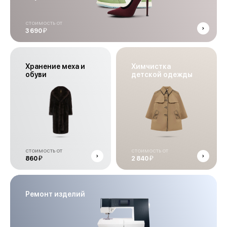
стоимость от
й
3 690
Хранение меха и
Химчистка
обуви
детской одежды
стоимость от
стоимость от
й
й
860
2 840
Ремонт изделий