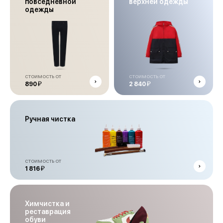
повседневной
верхней одежды
одежды
стоимость от
стоимость от
й
й
890
2 840
Ручная чистка
стоимость от
й
1 816
Химчистка и
реставрация
обуви