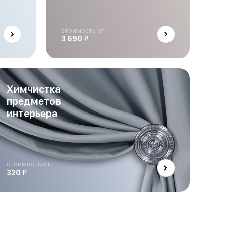
стоимость от
й
3 690
Химчистка
предметов
интерьера
стоимость от
й
320