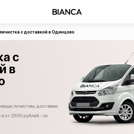
имчистка с доставкой в Одинцово
а с
й в
о
 вещи, почистим, доставим
 и от 2500 рублей - по