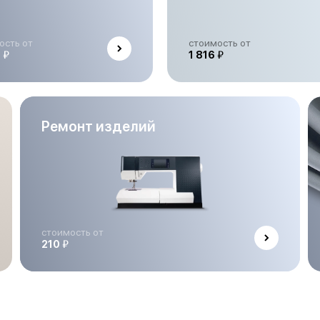
ость от
стоимость от
й
й
0
1 816
Ремонт изделий
стоимость от
й
210