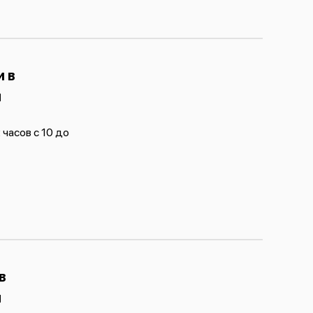
 в
я
часов с 10 до
в
я