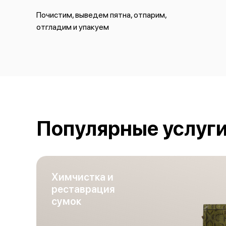
Почистим, выведем пятна, отпарим,
отгладим и упакуем
Популярные услуг
Химчистка и
реставрация
сумок