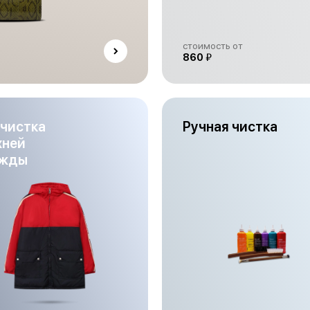
стоимость от
й
860
чистка
Ручная чистка
хней
жды