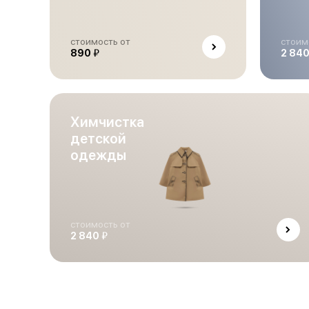
стоимость от
стоим
й
890
2 84
Химчистка
детской
одежды
стоимость от
й
2 840