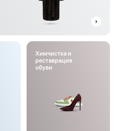
Химчистка и
реставрация
обуви