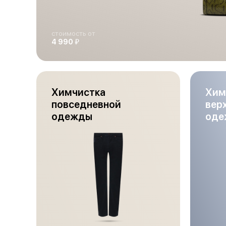
стоимость от
й
4 990
Химчистка
Хим
повседневной
вер
одежды
оде