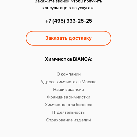
Закажите звонок, чтобы получить
консультацию по услугам.
+7 (495) 333-25-25
Заказать доставку
ы:
Химчистка BIANCA:
О
чистку
О компании
Химчист
IANCA
Адреса химчисток в Москве
Химч
о районам
Наши вакансии
Химчист
в
Франшиза химчистки
Химчист
сти
Химчистка для бизнеса
Химчист
к
IT деятельность
Страхование изделий
Ре
Хр