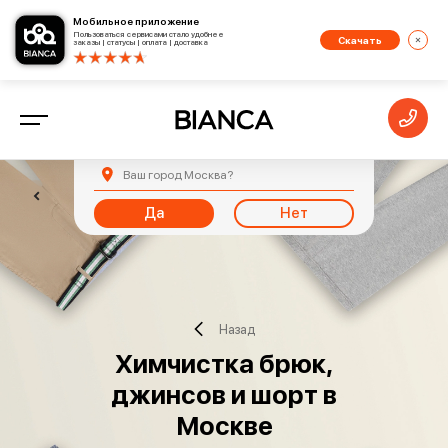
Мобильное приложение
Пользоваться сервисами стало удобнее
Скачать
заказы | статусы | оплата | доставка
Ваш город
Москва
?
Да
Нет
Назад
Химчистка брюк,
джинсов и шорт в
Москве