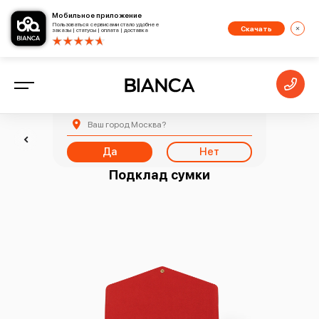
Мобильное приложение
Пользоваться сервисами стало удобнее
Скачать
заказы | статусы | оплата | доставка
Ваш город
Москва
?
Назад
Да
Нет
Подклад сумки