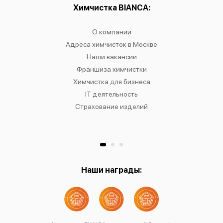
ы:
Химчистка BIANCA:
О
чистку
О компании
Химчист
IANCA
Адреса химчисток в Москве
Химч
о районам
Наши вакансии
Химчист
в
Франшиза химчистки
Химчист
сти
Химчистка для бизнеса
Химчист
к
IT деятельность
Страхование изделий
Ре
Хр
Наши награды: