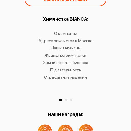
ы:
Химчистка BIANCA:
О
чистку
О компании
Химчист
IANCA
Адреса химчисток в Москве
Химч
о районам
Наши вакансии
Химчист
в
Франшиза химчистки
Химчист
сти
Химчистка для бизнеса
Химчист
к
IT деятельность
Страхование изделий
Ре
Хр
Наши награды: