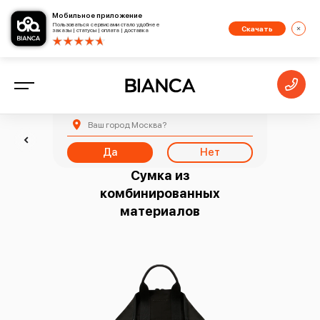
Мобильное приложение
Пользоваться сервисами стало удобнее
Скачать
заказы | статусы | оплата | доставка
Ваш город
Москва
?
Назад
Да
Нет
Сумка из
комбинированных
материалов