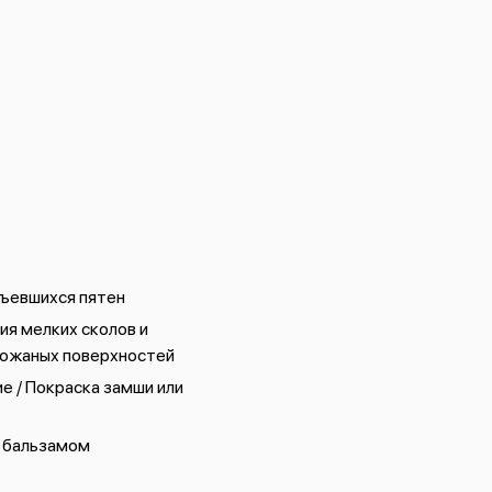
ъевшихся пятен
я мелких сколов и
кожаных поверхностей
е / Покраска замши или
 бальзамом