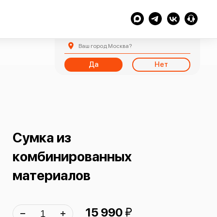
Ваш город
Москва
?
Да
Нет
Сумка из
комбинированных
материалов
й
15 990