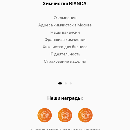
ы:
Химчистка BIANCA:
О
чистку
О компании
Химчист
IANCA
Адреса химчисток в Москве
Химч
о районам
Наши вакансии
Химчист
в
Франшиза химчистки
Химчист
сти
Химчистка для бизнеса
Химчист
к
IT деятельность
Страхование изделий
Ре
Хр
Наши награды: