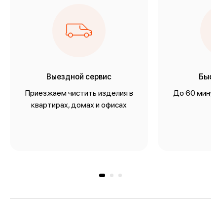
Выездной сервис
Быстр
Приезжаем чистить изделия в
До 60 минут 
квартирах, домах и офисах
из