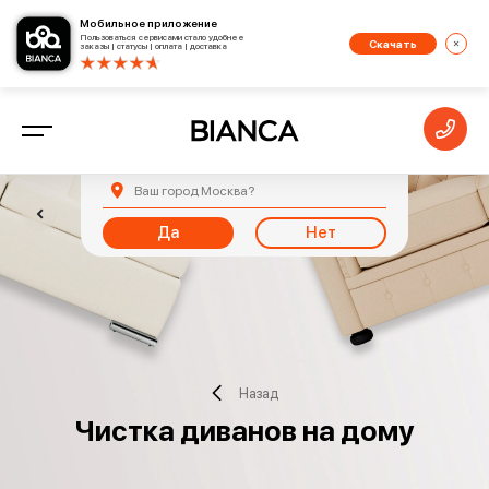
Мобильное приложение
Пользоваться сервисами стало удобнее
Скачать
заказы | статусы | оплата | доставка
Ваш город
Москва
?
Да
Нет
Назад
Чистка диванов на дому