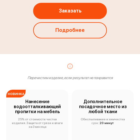
Заказать
Подробнее
Перечистим изделие, если результат не понравится
НОВИНКА
Нанесение
Дополнительное
водоотталкивающей
посадочное место из
пропитки на мебель
любой ткани
25% от стоимости чистки
Обеспыливание и химчистка
изделия. Защита от грязи и влаги
срок:
20 минут
на 3 месяца