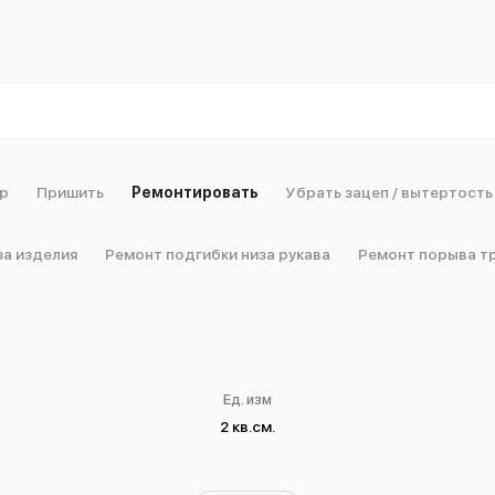
р
Пришить
Ремонтировать
Убрать зацеп / вытертость
за изделия
Ремонт подгибки низа рукава
Ремонт порыва т
Ед. изм
2 кв.см.