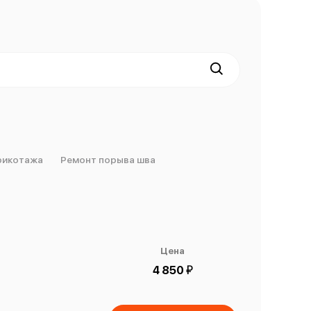
рикотажа
Ремонт порыва шва
Цена
й
4 850