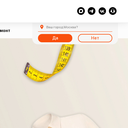
Ваш город
Москва
?
емонт
Да
Нет