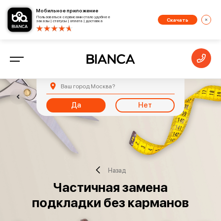
Мобильное приложение
Пользоваться сервисами стало удобнее
Скачать
заказы | статусы | оплата | доставка
Ваш город
Москва
?
Да
Нет
Назад
Частичная замена
подкладки без карманов