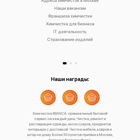
IANCA
Адреса химчисток в Москве
Химч
о районам
Наши вакансии
Химчист
в
Франшиза химчистки
Химчист
сти
Химчистка для бизнеса
Химчист
к
IT деятельность
Страхование изделий
Ре
Хр
Наши награды:
Химчистка BIANCA: премиальный бытовой
сервис на каждый день. Чистка, ремонт и
реставрация одежды, аксессуаров, предметов
интерьера с доставкой. Чистка мебели, ковров и
штор на дому. Более 30 пунктов приёма в Москве,