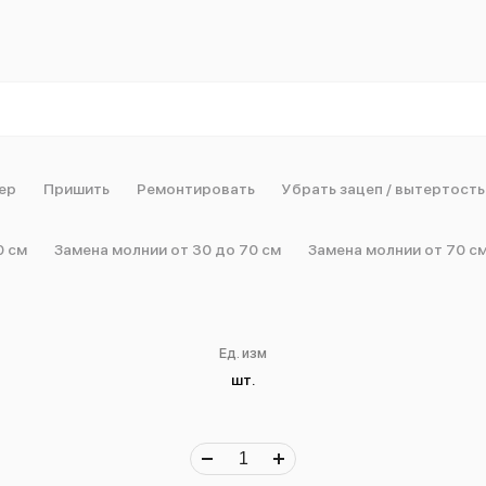
ер
Пришить
Ремонтировать
Убрать зацеп / вытертость
0 см
Замена молнии от 30 до 70 см
Замена молнии от 70 с
Ед. изм
шт.