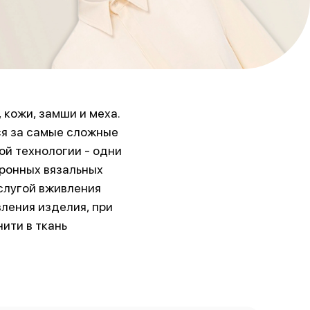
 кожи, замши и меха.
ся за самые сложные
й технологии - одни
тронных вязальных
слугой вживления
ления изделия, при
ити в ткань