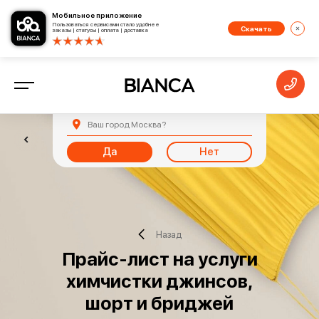
Мобильное приложение
Пользоваться сервисами стало удобнее
Скачать
заказы | статусы | оплата | доставка
Ваш город
Москва
?
Да
Нет
Назад
Прайс-лист на услуги
химчистки джинсов,
шорт и бриджей