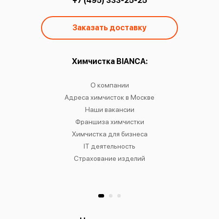
+7 (495) 333-25-25
Заказать доставку
ы:
Химчистка BIANCA:
О
чистку
О компании
Химчист
IANCA
Адреса химчисток в Москве
Химч
о районам
Наши вакансии
Химчист
в
Франшиза химчистки
Химчист
сти
Химчистка для бизнеса
Химчист
к
IT деятельность
Страхование изделий
Ре
Хр