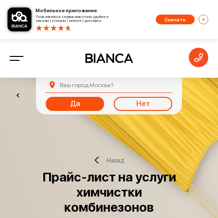
Мобильное приложение
Пользоваться сервисами стало удобнее
Скачать
заказы | статусы | оплата | доставка
Ваш город
Москва
?
Да
Нет
Назад
Прайс-лист на услуги
химчистки
комбинезонов