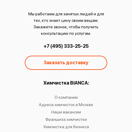
Мы работаем для занятых людей и для
тех, кто знает цену своим вещам.
Закажите звонок, чтобы получить
консультацию по услугам.
+7 (495) 333-25-25
Заказать доставку
ы:
Химчистка BIANCA:
О
чистку
О компании
Химчист
IANCA
Адреса химчисток в Москве
Химч
о районам
Наши вакансии
Химчист
в
Франшиза химчистки
Химчист
сти
Химчистка для бизнеса
Химчист