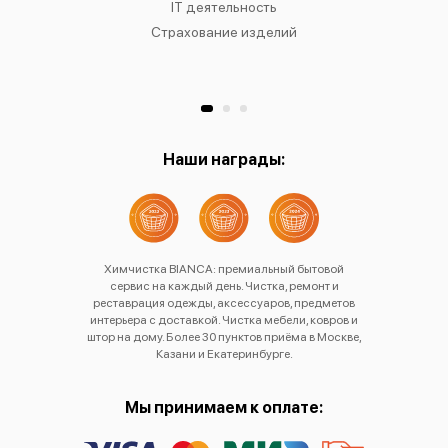
к
IT деятельность
Страхование изделий
Ре
Хр
Наши награды:
Химчистка BIANCA: премиальный бытовой
сервис на каждый день. Чистка, ремонт и
реставрация одежды, аксессуаров, предметов
интерьера с доставкой. Чистка мебели, ковров и
штор на дому. Более 30 пунктов приёма в Москве,
Казани и Екатеринбурге.
Мы принимаем к оплате: