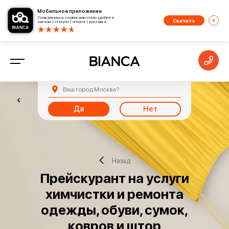
Мобильное приложение
Пользоваться сервисами стало удобнее
Скачать
заказы | статусы | оплата | доставка
Ваш город
Москва
?
Да
Нет
Назад
Прейскурант на услуги
химчистки и ремонта
одежды, обуви, сумок,
ковров и штор