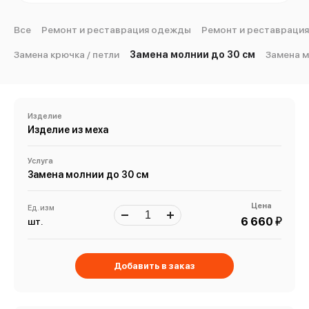
Все
Ремонт и реставрация одежды
Ремонт и реставрация
Замена крючка / петли
Замена молнии до 30 см
Замена м
Изделие
Изделие из меха
Услуга
Замена молнии до 30 см
Цена
Ед. изм
й
6 660
шт.
Добавить в заказ