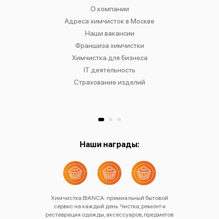
чистку
О компании
Химчист
IANCA
Адреса химчисток в Москве
Химч
о районам
Наши вакансии
Химчист
в
Франшиза химчистки
Химчист
сти
Химчистка для бизнеса
Химчист
к
IT деятельность
Страхование изделий
Ре
Хр
Наши награды:
Химчистка BIANCA: премиальный бытовой
сервис на каждый день. Чистка, ремонт и
реставрация одежды, аксессуаров, предметов