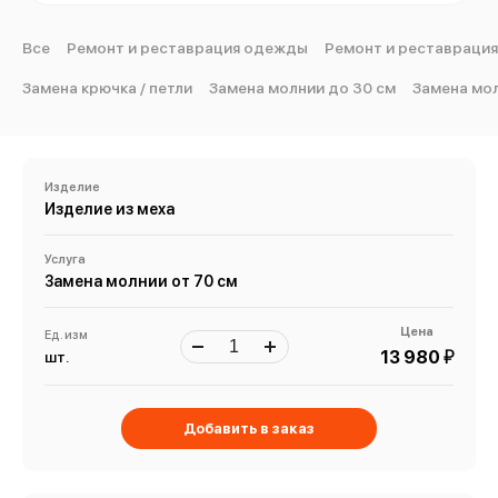
Все
Ремонт и реставрация одежды
Ремонт и реставрация
Замена крючка / петли
Замена молнии до 30 см
Замена мол
Изделие
Изделие из меха
Услуга
Замена молнии от 70 см
Цена
Ед. изм
й
13 980
шт.
Добавить в заказ