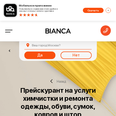
Мобильное приложение
Пользоваться сервисами стало удобнее
Скачать
заказы | статусы | оплата | доставка
Ваш город
Москва
?
Да
Нет
Назад
Прейскурант на услуги
химчистки и ремонта
одежды, обуви, сумок,
ковров и штор