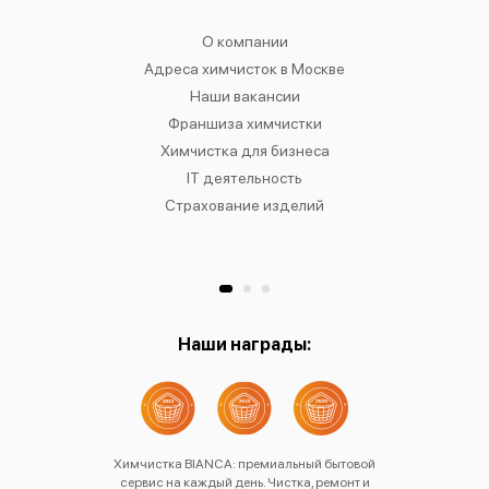
чистку
О компании
Химчист
IANCA
Адреса химчисток в Москве
Химч
о районам
Наши вакансии
Химчист
в
Франшиза химчистки
Химчист
сти
Химчистка для бизнеса
Химчист
к
IT деятельность
Страхование изделий
Ре
Хр
Наши награды:
Химчистка BIANCA: премиальный бытовой
сервис на каждый день. Чистка, ремонт и