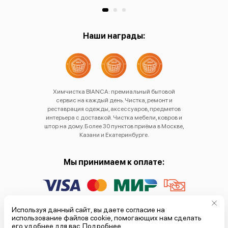
Наши награды:
Химчистка BIANCA: премиальный бытовой
сервис на каждый день. Чистка, ремонт и
реставрация одежды, аксессуаров, предметов
интерьера с доставкой. Чистка мебели, ковров и
штор на дому. Более 30 пунктов приёма в Москве,
Казани и Екатеринбурге.
Мы принимаем к оплате:
Политика обработки
Используя данный сайт, вы даете согласие на
использование файлов cookie, помогающих нам сделать
персональных данных
его удобнее для вас.
Подробнее