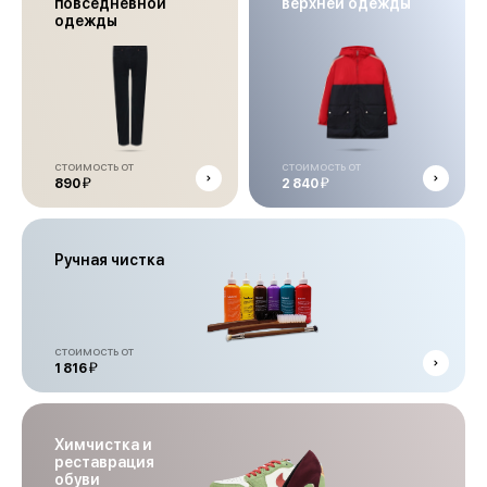
повседневной
верхней одежды
одежды
стоимость от
стоимость от
й
й
890
2 840
Ручная чистка
стоимость от
й
1 816
Химчистка и
реставрация
обуви