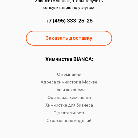
Закажите звонок, чтобы получить
консультацию по услугам.
+7 (495) 333-25-25
Заказать доставку
ы:
Химчистка BIANCA:
О
чистку
О компании
Химчист
IANCA
Адреса химчисток в Москве
Химч
о районам
Наши вакансии
Химчист
в
Франшиза химчистки
Химчист
сти
Химчистка для бизнеса
Химчист
к
IT деятельность
Страхование изделий
Ре
Хр