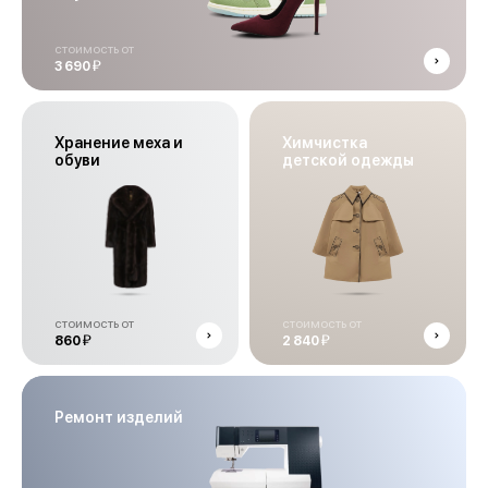
стоимость от
й
3 690
Хранение меха и
Химчистка
обуви
детской одежды
стоимость от
стоимость от
й
й
860
2 840
Ремонт изделий